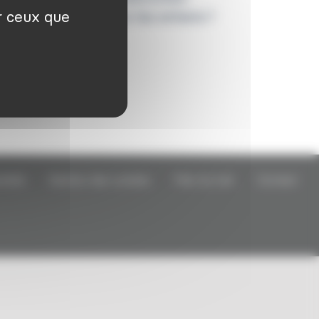
ur ceux que
d’une demande pour les enfants ?
Lire la suite
tielle
Gestion des cookies
Plan du site
Contact