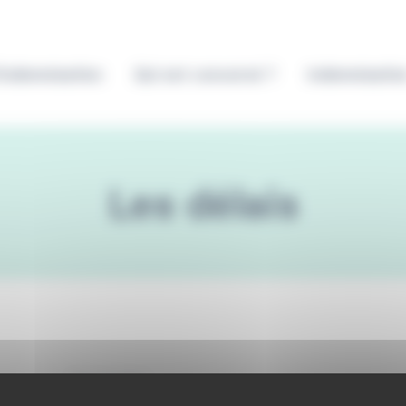
’indemnisation
Qui est concerné ?
Indemnisatio
Les délais
28 août 2020
Est-ce que la crise Covid a un