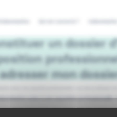
’indemnisation
Qui est concerné ?
Indemnisatio
nstituer un dossier 
position professionnel
 adresser mon dossie
isation suite à une exposition professionnelle. A qui dois-je adresser mo
demnisation suite à une exposition professionnelle. 