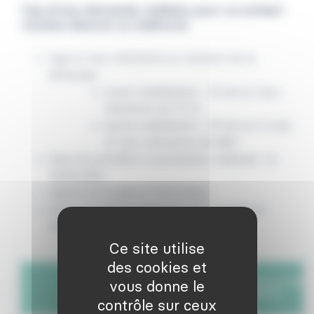
Cas d’une demande réalisée pour un enfant
victime directe ou indirecte
Age et taux d’atteinte au moment de la
demande :
avant stabilisation : 12 ans et taux
d’atteinte de 70 %
après stabilisation : 15 ans et 2 mois
et taux d’atteinte de 40%
Date de première constatation médicale : le
15/09/2021
Saisine du Fonds le 15/01/2022 ;
Offre provisoire adressée par le fonds le
15/04/2022
Ce site utilise
des cookies et
SITUATION AU MOMENT DE LA DEM
vous donne le
(TAUX D’ATTEINTE)
contrôle sur ceux