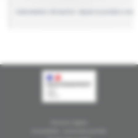
Indemnisation rétroactive : depuis la première const
Mentions légales
Accessibilité : conformité partielle